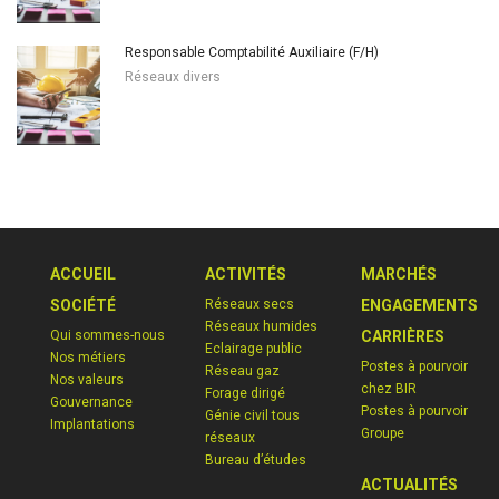
Responsable Comptabilité Auxiliaire (F/H)
Réseaux divers
ACCUEIL
ACTIVITÉS
MARCHÉS
SOCIÉTÉ
Réseaux secs
ENGAGEMENTS
Réseaux humides
Qui sommes-nous
CARRIÈRES
Eclairage public
Nos métiers
Postes à pourvoir
Réseau gaz
Nos valeurs
chez BIR
Forage dirigé
Gouvernance
Postes à pourvoir
Génie civil tous
Implantations
Groupe
réseaux
Bureau d’études
ACTUALITÉS