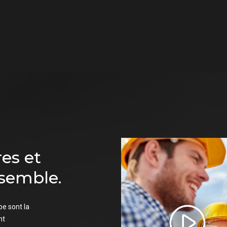
res et
nsemble.
e sont la
nt