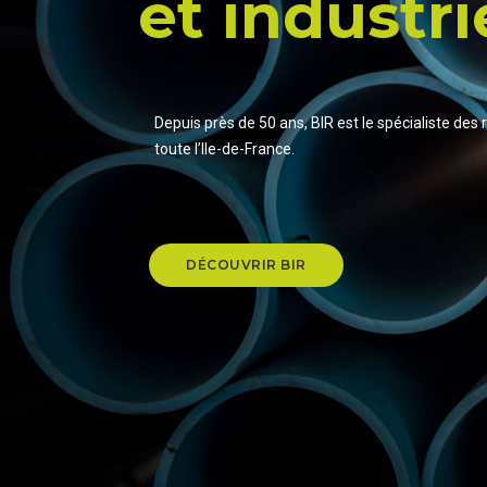
et industri
Depuis près de 50 ans, BIR est le spécialiste des
toute l’Ile-de-France.
DÉCOUVRIR BIR