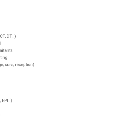
ICT, DT…)
l
aitants
rting
, suivi, réception)
, EPI…)
s