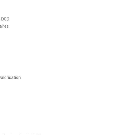
t DGD
aires
alorisation