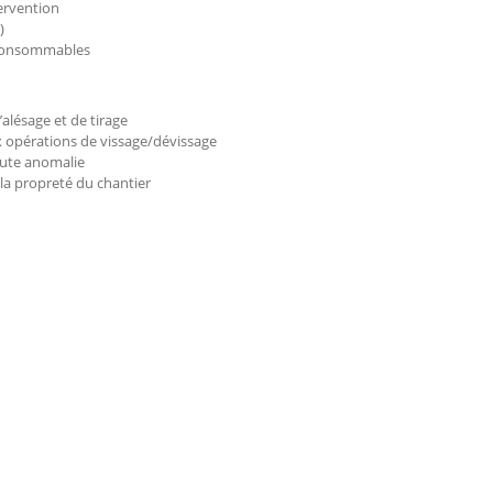
tervention
)
es consommables
’alésage et de tirage
x opérations de vissage/dévissage
toute anomalie
 la propreté du chantier