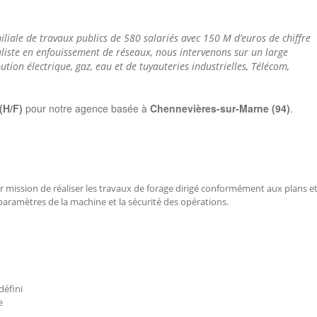
iliale de travaux publics de 580 salariés avec 150 M d’euros de chiffre
aliste en enfouissement de réseaux, nous intervenons sur un large
bution électrique, gaz, eau et de tuyauteries industrielles, Télécom,
(H/F)
pour notre agence basée à
Chennevières-sur-Marne (94)
.
r mission de r
éaliser les travaux de forage dirigé conformément aux plans e
paramètres de la machine et la sécurité des opération
s.
défini
e