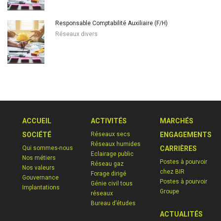
Responsable Comptabilité Auxiliaire (F/H)
Réseaux divers
ACCUEIL
ACTIVITÉS
MARCHÉS
SOCIÉTÉ
Réseaux secs
ENGAGEMENTS
Réseaux humides
Qui sommes-nous
CARRIÈRES
Eclairage public
Nos métiers
Postes à pourvoir
Réseau gaz
Nos valeurs
chez BIR
Forage dirigé
Gouvernance
Postes à pourvoir
Génie civil tous
Implantations
Groupe
réseaux
Bureau d’études
ACTUALITÉS